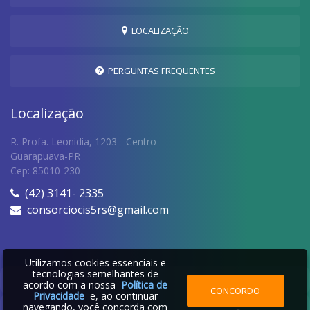
LOCALIZAÇÃO
PERGUNTAS FREQUENTES
Localização
R. Profa. Leonidia, 1203 - Centro
Guarapuava-PR
Cep: 85010-230
(42) 3141- 2335
consorciocis5rs@gmail.com
Utilizamos cookies essenciais e
tecnologias semelhantes de
acordo com a nossa
Política de
CONCORDO
Privacidade
e, ao continuar
navegando, você concorda com