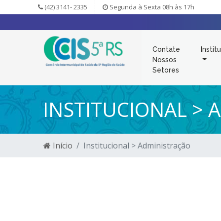
(42) 3141- 2335
Segunda à Sexta 08h às 17h
Contate
Instit
Nossos
Setores
INSTITUCIONAL > 
Início
Institucional > Administração