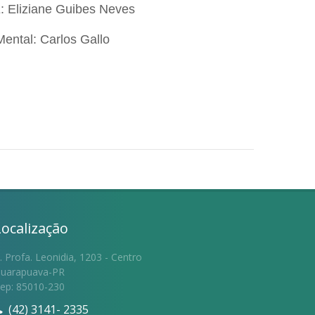
: Eliziane Guibes Neves
ental: Carlos Gallo
Localização
. Profa. Leonidia, 1203 - Centro
uarapuava-PR
ep: 85010-230
(42) 3141- 2335