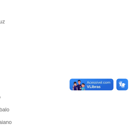
Luz
o
balo
aiano