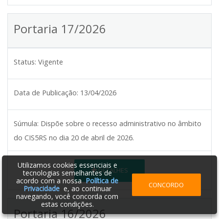
Portaria 17/2026
Status:
Vigente
Data de Publicação:
13/04/2026
Súmula:
Dispõe sobre o recesso administrativo no âmbito
do CIS5RS no dia 20 de abril de 2026.
Utilizamos cookies essenciais e
DETALHES
tecnologias semelhantes de
acordo com a nossa
Política de
CONCORDO
Privacidade
e, ao continuar
navegando, você concorda com
estas condições.
Portaria 16/2026