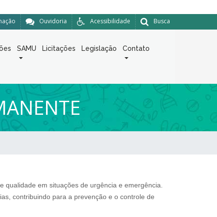
rmação
Ouvidoria
Acessibilidade
Busca
ções
SAMU
Licitações
Legislação
Contato
RMANENTE
e qualidade em situações de urgência e emergência.
s, contribuindo para a prevenção e o controle de