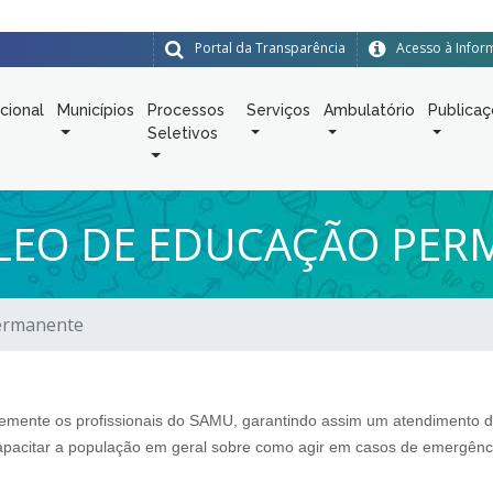
Portal da Transparência
Acesso à Info
ucional
Municípios
Processos
Serviços
Ambulatório
Publica
Seletivos
CLEO DE EDUCAÇÃO PE
ermanente
temente os profissionais do SAMU, garantindo assim um atendimento d
pacitar a população em geral sobre como agir em casos de emergência