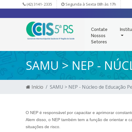
(42) 3141- 2335
Segunda à Sexta 08h às 17h
Contate
Instit
Nossos
Setores
SAMU > NEP - NÚ
Início
SAMU > NEP - Núcleo de Educação P
O NEP é responsável por capacitar e aprimorar constan
Alem disso, o NEP também tem a função de orientar e ca
situações de risco.