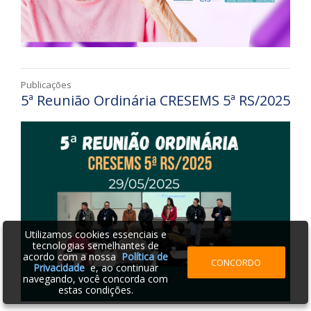
Publicações
5ª Reunião Ordinária CRESEMS 5ª RS/2025
Utilizamos cookies essenciais e
tecnologias semelhantes de
acordo com a nossa
Política de
CONCORDO
Privacidade
e, ao continuar
navegando, você concorda com
estas condições.