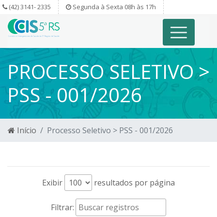
(42) 3141- 2335
Segunda à Sexta 08h às 17h
PROCESSO SELETIVO >
PSS - 001/2026
Início
Processo Seletivo > PSS - 001/2026
Exibir
resultados por página
Filtrar: