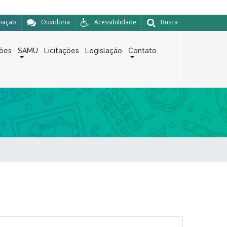
rmação
Ouvidoria
Acessibilidade
Busca
ções
SAMU
Licitações
Legislação
Contato