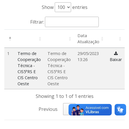
Show
entries
Filtrar:
Data
Atualização
1
Termo de
Termo de
29/05/2023
Cooperação
Cooperação
13:26
Baixar
Técnica -
Técnica -
CIS5ªRS E
CIS5ªRS E
CIS Centro
CIS Centro
Oeste
Oeste
Showing 1 to 1 of 1 entries
Previous
1
Next